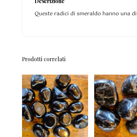
Descrizione
Queste radici di smeraldo hanno una di
Prodotti correlati
AGGIUNGI AL
AGGIUNGI 
CARRELLO
/
CARRELLO
DETTAGLI
DETTAGL