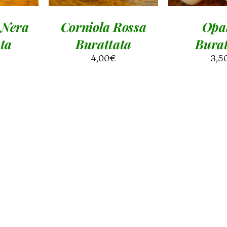
 Nera
Corniola Rossa
Opal
ta
Burattata
Burat
4,00
€
3,5