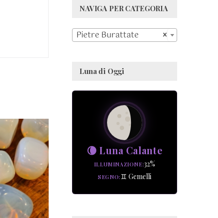
NAVIGA PER CATEGORIA

Pietre Burattate
×
Luna di Oggi
🌘 Luna Calante
GI AL
32%
ILLUMINAZIONE
LO
/
♊ Gemelli
SEGNO
AGLI