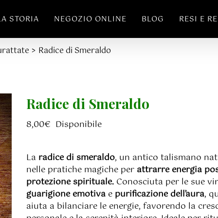
LA STORIA
NEGOZIO ONLINE
BLOG
RESI E R
urattate
Radice di Smeraldo
Radice di Smeraldo
8,00
€
Disponibile
La
radice di smeraldo
, un antico talismano na
nelle pratiche magiche per
attrarre energia pos
protezione spirituale.
Conosciuta per le sue vir
guarigione emotiva
e
purificazione dell’aura
, q
aiuta a bilanciare le energie, favorendo la cres