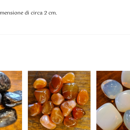
mensione di circa 2 cm.
AL
AGGIUNGI AL
AGGIUN
/
CARRELLO
/
CARREL
I
DETTAGLI
DETT