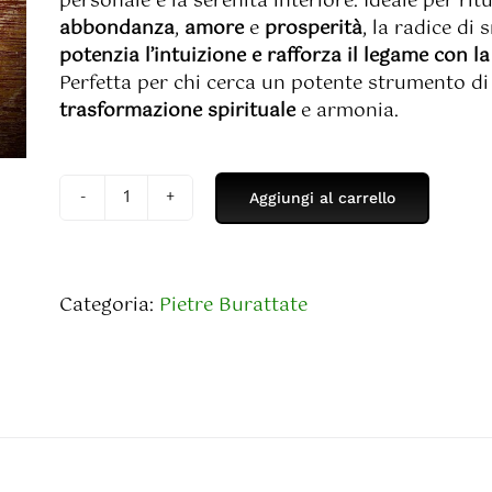
personale e la serenità interiore. Ideale per ritu
abbondanza
,
amore
e
prosperità
, la radice di
potenzia l’intuizione e rafforza il legame con la
Perfetta per chi cerca un potente strumento di
trasformazione spirituale
e armonia.
Aggiungi al carrello
Radice
di
Smeraldo
quantità
Categoria:
Pietre Burattate