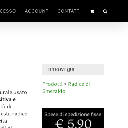
ECESSO
ACCOUNT
CONTATTI
TI TROVI QUI
Prodotti
>
Radice di
Smeraldo
turale usato
itiva e
tù di
uesta radice
cita