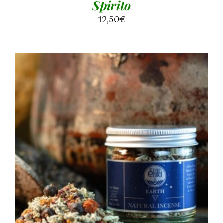
Spirito
12,50
€
AGGIUNGI AL CARRELLO
/
DETTAGLI