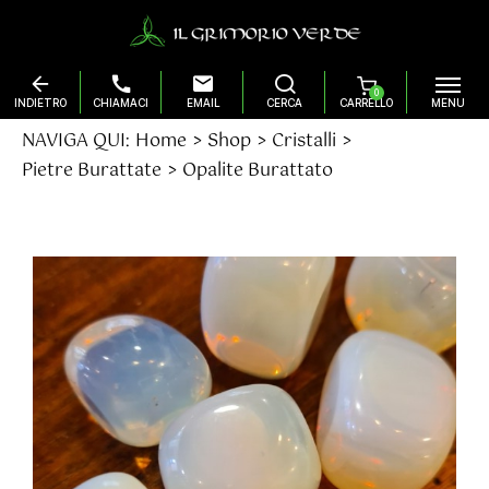
0
Salta
NAVIGA QUI:
Home
Shop
Cristalli
al
Pietre Burattate
Opalite Burattato
contenuto