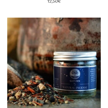
12,50
€
AGGIUNGI AL CARRELLO
/
DETTAGLI