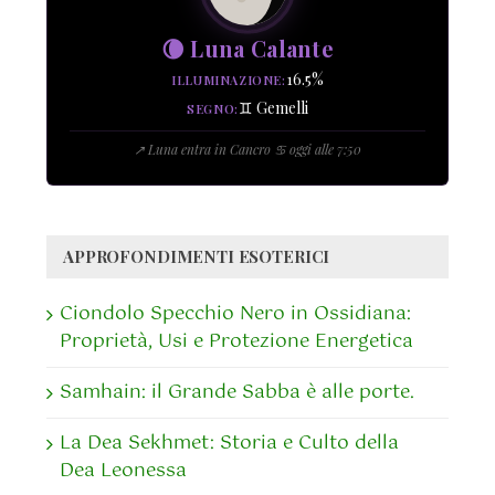
🌘 Luna Calante
16.5%
ILLUMINAZIONE
♊ Gemelli
SEGNO
↗ Luna entra in Cancro ♋ oggi alle 7:50
APPROFONDIMENTI ESOTERICI
Ciondolo Specchio Nero in Ossidiana:
Proprietà, Usi e Protezione Energetica
Samhain: il Grande Sabba è alle porte.
La Dea Sekhmet: Storia e Culto della
Dea Leonessa