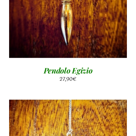
AGGIUNGI AL CARRELLO
/
DETTAGLI
Pendolo Egizio
27,90
€