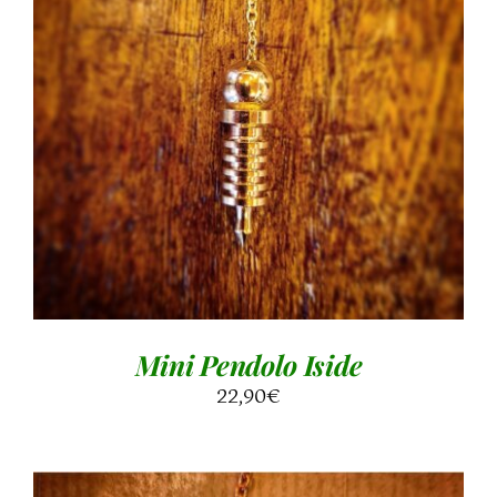
AGGIUNGI AL CARRELLO
/
DETTAGLI
Mini Pendolo Iside
22,90
€