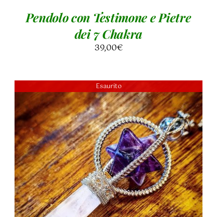
Pendolo con Testimone e Pietre
dei 7 Chakra
39,00
€
Esaurito
Valutato
DETTAGLI
5.00
su 5