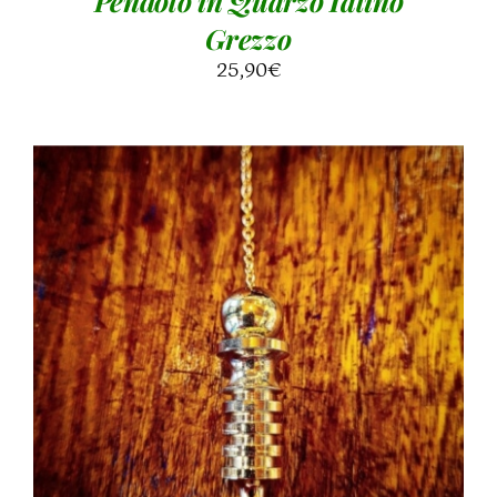
Pendolo in Quarzo Ialino
Grezzo
25,90
€
Valutato
AGGIUNGI AL CARRELLO
/
DETTAGLI
5.00
su 5