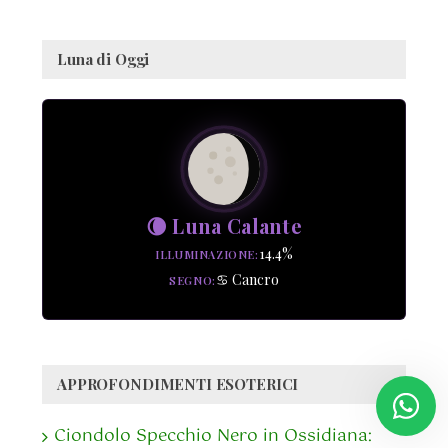
Luna di Oggi
🌘 Luna Calante
14.4%
ILLUMINAZIONE
♋ Cancro
SEGNO
APPROFONDIMENTI ESOTERICI
Ciondolo Specchio Nero in Ossidiana: