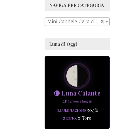
NAVIGA PER CATEGORIA

Mini Candele Cera d’Api
×
Luna di Oggi
🌘 Luna Calante
🌗 Ultimo Quarto
50.3%
ILLUMINAZIONE
♉ Toro
SEGNO