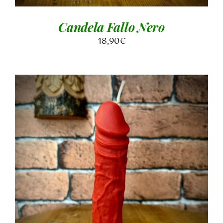
Candela Fallo Nero
18,90
€
AGGIUNGI AL CARRELLO
/
DETTAGLI