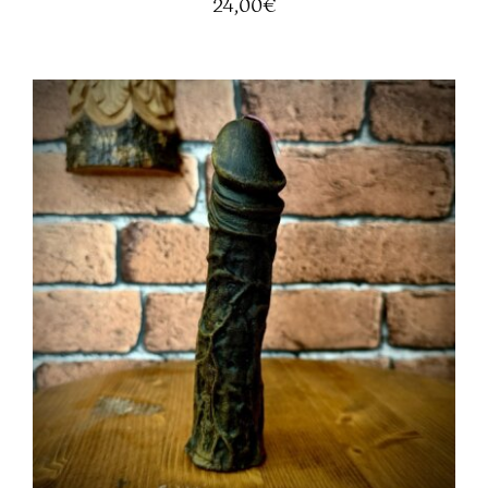
24,00
€
AGGIUNGI AL CARRELLO
/
DETTAGLI