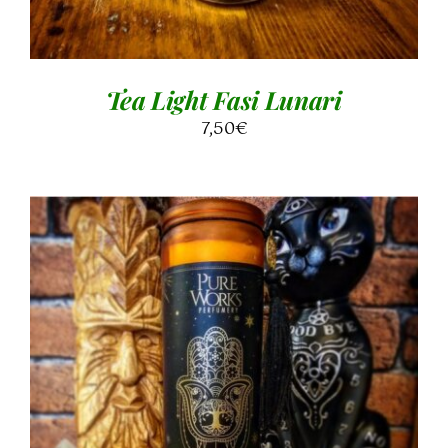
Tea Light Fasi Lunari
7,50
€
AGGIUNGI AL CARRELLO
/
DETTAGLI