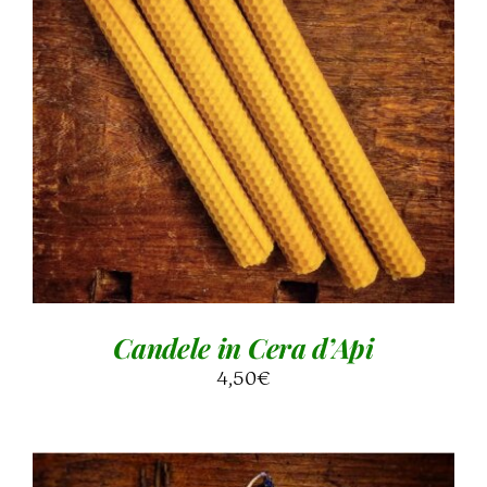
AGGIUNGI AL CARRELLO
/
DETTAGLI
Candele in Cera d’Api
4,50
€