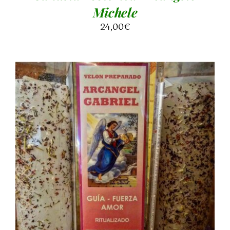
Michele
24,00
€
AGGIUNGI AL CARRELLO
/
DETTAGLI