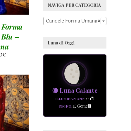
NAVIGA PER CATEGORIA

Candele Forma Umana
×
 Forma
Blu –
Luna di Oggi
na
0
€
🌘 Luna Calante
27.1%
GI AL
ILLUMINAZIONE
♊ Gemelli
SEGNO
LO
/
AGLI