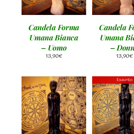
Candela Forma
Candela 
Umana Bianca
Umana Bi
– Uomo
– Don
13,90
€
13,90
€
Esaurito
AGGIUNGI AL
CARRELLO
/
DETTAGL
DETTAGLI