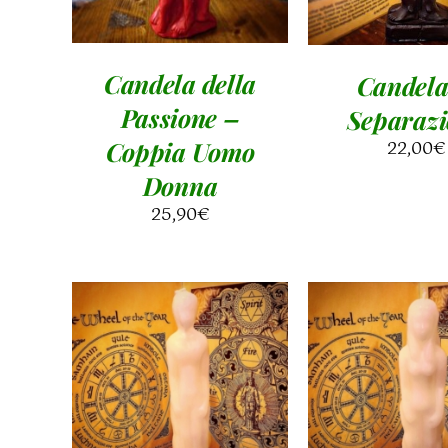
Candela della
Candela
Passione –
Separazi
22,00
€
Coppia Uomo
Donna
25,90
€
AGGIUNGI AL
AGGIUNGI 
CARRELLO
/
CARRELLO
DETTAGLI
DETTAGL