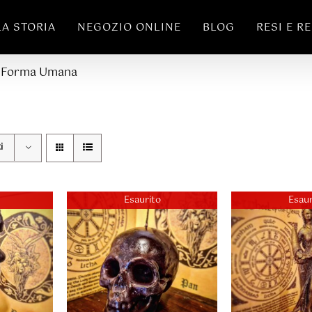
LA STORIA
NEGOZIO ONLINE
BLOG
RESI E R
 Forma Umana
i
Esaurito
Esaur
DETTAGLI
I
Valut
DETT
5.00