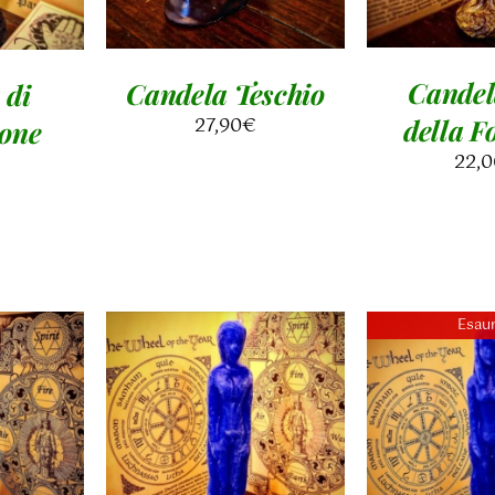
Candel
Candela Teschio
 di
27,90
€
della F
one
22,0
Esaur
AL
AGGIUNGI AL
/
CARRELLO
/
DETT
I
DETTAGLI