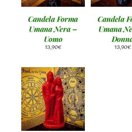
Candela Forma
Candela 
Umana Nera –
Umana Ne
Uomo
Donn
13,90
€
13,90
€
AGGIUNGI AL
CARRELLO
/
DETTAGLI