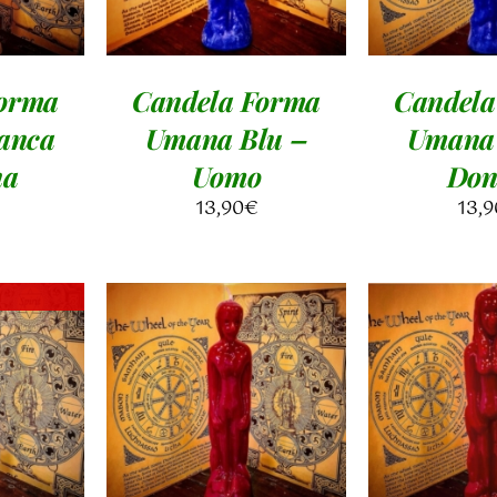
Forma
Candela Forma
Candela
anca
Umana Blu –
Umana 
na
Uomo
Don
13,90
€
13,9
AGGIUNGI AL
AGGIUN
I
CARRELLO
/
CARREL
DETTAGLI
DETT