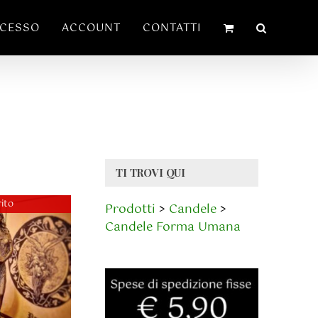
ECESSO
ACCOUNT
CONTATTI
TI TROVI QUI
ito
Prodotti
>
Candele
>
Candele Forma Umana
ato
AGLI
su 5