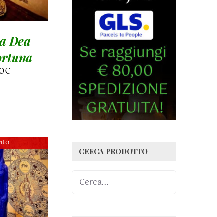
a Dea
ortuna
0
€
ito
CERCA PRODOTTO
AGLI