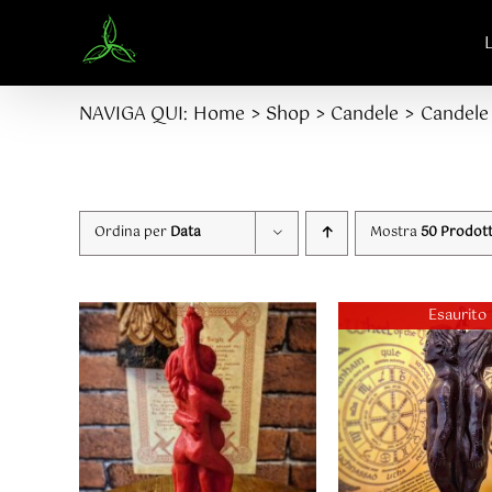
Salta
al
contenuto
NAVIGA QUI:
Home
Shop
Candele
Candele
Ordina per
Data
Mostra
50 Prodott
Esaurito
AGGIUNGI AL
CARRELLO
/
DETTAGL
DETTAGLI