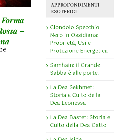
APPROFONDIMENTI
ESOTERICI
 Forma
Ciondolo Specchio
ossa –
Nero in Ossidiana:
na
Proprietà, Usi e
0
€
Protezione Energetica
Samhain: il Grande
Sabba è alle porte.
La Dea Sekhmet:
Storia e Culto della
Dea Leonessa
La Dea Bastet: Storia e
Culto della Dea Gatto
La Dea Iside