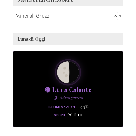

Minerali Grezzi
×
Luna di Oggi
🌘 Luna Calante
🌗 Ultimo Quarto
45.5%
ILLUMINAZIONE
♉ Toro
SEGNO