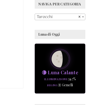
NAVIGA PER CATEGORIA

Tarocchi
×
Luna di Oggi
🌘 Luna Calante
34.7%
ILLUMINAZIONE
♊ Gemelli
SEGNO