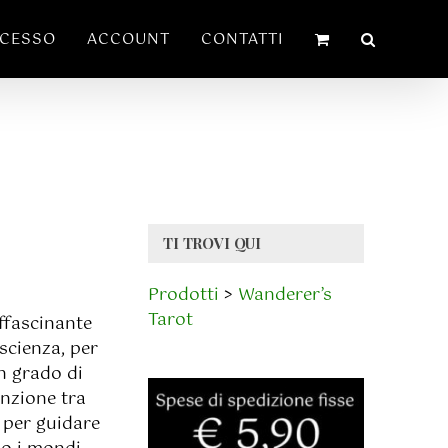
ECESSO
ACCOUNT
CONTATTI
TI TROVI QUI
Prodotti
>
Wanderer’s
Tarot
ffascinante
oscienza, per
in grado di
unzione tra
 per guidare