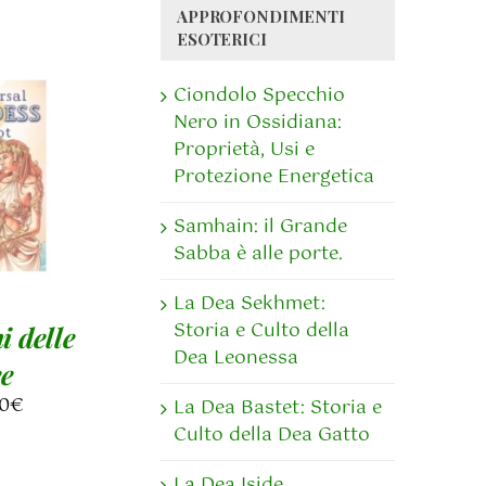
APPROFONDIMENTI
ESOTERICI
Ciondolo Specchio
Nero in Ossidiana:
Proprietà, Usi e
GI AL
Protezione Energetica
LO
/
AGLI
Samhain: il Grande
Sabba è alle porte.
La Dea Sekhmet:
Storia e Culto della
i delle
Dea Leonessa
e
0
€
La Dea Bastet: Storia e
Culto della Dea Gatto
La Dea Iside