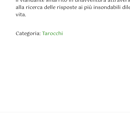
il viandante smarrito in un’avventura attraver
alla ricerca delle risposte ai più insondabili di
vita.
Categoria:
Tarocchi