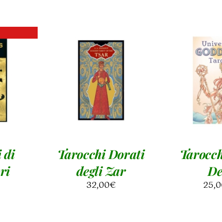
AGGIUNGI AL
AGGIUN
I
CARRELLO
/
CARREL
DETTAGLI
DETT
 di
Tarocchi Dorati
Tarocch
ri
degli Zar
De
32,00
€
25,0