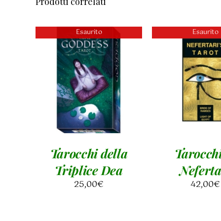
Prodotti correlati
Esaurito
Esaurito
DETTAGLI
DETTAGL
Tarocchi della
Tarocchi
Triplice Dea
Neferta
25,00
€
42,00
€