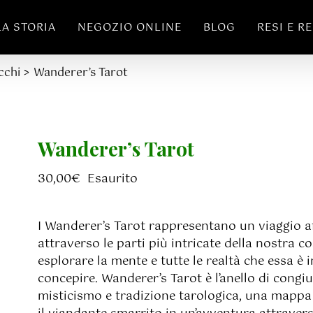
LA STORIA
NEGOZIO ONLINE
BLOG
RESI E R
cchi
Wanderer’s Tarot
Wanderer’s Tarot
30,00
€
Esaurito
I Wanderer’s Tarot rappresentano un viaggio a
attraverso le parti più intricate della nostra c
esplorare la mente e tutte le realtà che essa è 
concepire. Wanderer’s Tarot è l’anello di congi
misticismo e tradizione tarologica, una mappa