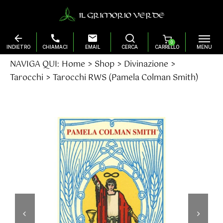
0
Salta
NAVIGA QUI:
Home
Shop
Divinazione
al
Tarocchi
Tarocchi RWS (Pamela Colman Smith)
contenuto