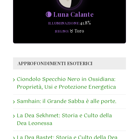
🌘 Luna Calante
41.8%
ILLUMINAZIONE
♉ Toro
SEGNO
APPROFONDIMENTI ESOTERICI
Ciondolo Specchio Nero in Ossidiana:
Proprietà, Usi e Protezione Energetica
Samhain: il Grande Sabba è alle porte.
La Dea Sekhmet: Storia e Culto della
Dea Leonessa
La Dea Bastet: Storia e Culto della Dea