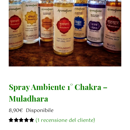
Spray Ambiente 1° Chakra –
Muladhara
8,90
€
Disponibile
(
1
recensione del cliente)
Valutato
1