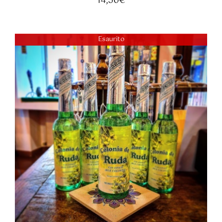
14,50
€
Esaurito
DETTAGLI