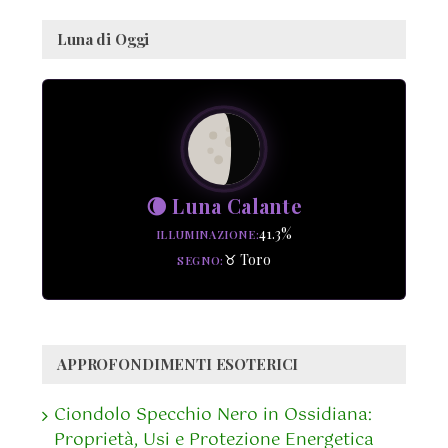
Luna di Oggi
🌘 Luna Calante
41.3%
ILLUMINAZIONE
♉ Toro
SEGNO
APPROFONDIMENTI ESOTERICI
Ciondolo Specchio Nero in Ossidiana:
Proprietà, Usi e Protezione Energetica