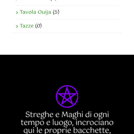
Tavola Ouija
(5)
Tazze
(0)