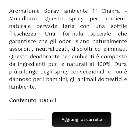
5.00
su 5 su
base di
Aromafume Spray ambiente 1° Chakra –
recensioni
Muladhara. Questo spray per ambienti
naturale pervade l’aria con una sottile
freschezza. Una formula speciale che
garantisce che gli odori siano naturalmente
assorbiti, neutralizzati, disciolti ed eliminati.
Questo deodorante per ambienti è composto
da ingredienti puri e naturali al 100%. Dura
più a lungo degli spray convenzionali e non è
dannoso per i bambini, gli animali domestici e
l’ambiente.
Contenuto
: 100 ml
Aggiungi al carrello
Spray
Ambiente