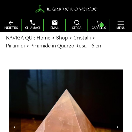
0
Salta
NAVIGA QUI:
Home
Shop
Cristalli
al
Piramidi
Piramide in Quarzo Rosa – 6 cm
contenuto