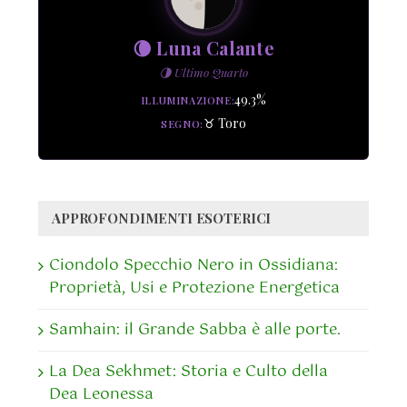
🌘 Luna Calante
🌗 Ultimo Quarto
49.3%
ILLUMINAZIONE
♉ Toro
SEGNO
APPROFONDIMENTI ESOTERICI
Ciondolo Specchio Nero in Ossidiana:
Proprietà, Usi e Protezione Energetica
Samhain: il Grande Sabba è alle porte.
La Dea Sekhmet: Storia e Culto della
Dea Leonessa