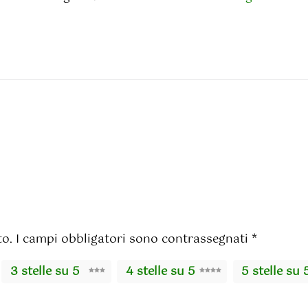
to.
I campi obbligatori sono contrassegnati
*
3 stelle su 5
4 stelle su 5
5 stelle su 