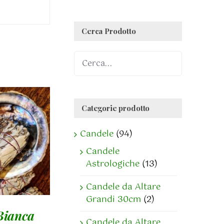
Cerca Prodotto
Categorie prodotto
GI AL
Candele
(94)
LO
/
Candele
AGLI
Astrologiche
(13)
Candele da Altare
Grandi 30cm
(2)
Bianca
Candele da Altare