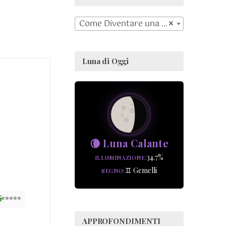

Come Diventare una Strega
×
Luna di Oggi
🌘 Luna Calante
34.7%
ILLUMINAZIONE
♊ Gemelli
SEGNO
5
APPROFONDIMENTI