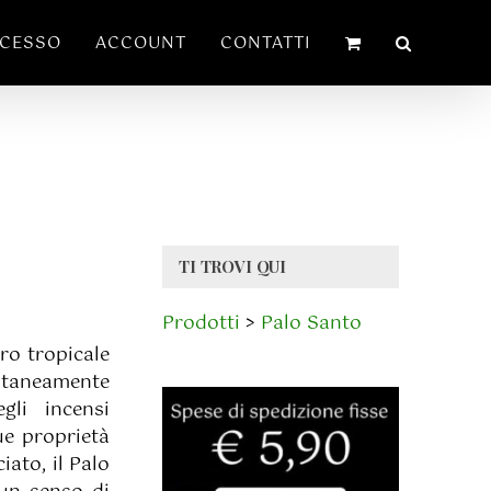
ECESSO
ACCOUNT
CONTATTI
TI TROVI QUI
Prodotti
>
Palo Santo
ro tropicale
aneamente
gli incensi
ue proprietà
ato, il Palo