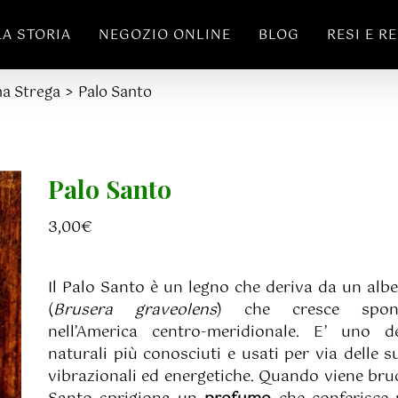
LA STORIA
NEGOZIO ONLINE
BLOG
RESI E R
a Strega
Palo Santo
Palo Santo
3,00
€
Il Palo Santo è un legno che deriva da un albe
(
Brusera graveolens
) che cresce spont
nell’America centro-meridionale. E’ uno de
naturali più conosciuti e usati per via delle s
vibrazionali ed energetiche. Quando viene bruci