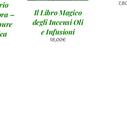
7,8
rio
Il Libro Magico
ora –
degli Incensi Oli
pure
e Infusioni
ica
18,00
€