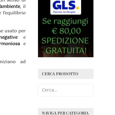
 un senso di
’ambiente
, il
 l’equilibrio
ene usato per
negative
e
armoniosa
e
niziano ad
CERCA PRODOTTO
NAVIGA PER CATEGORIA