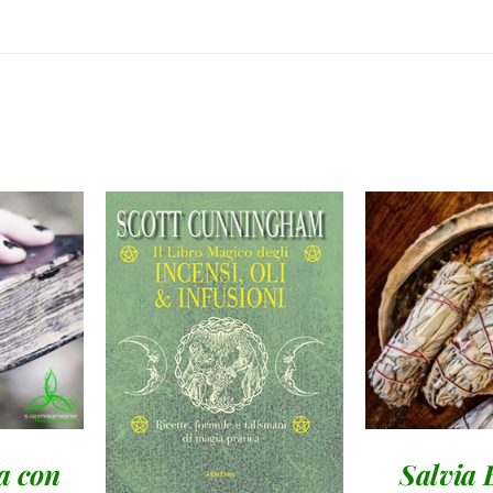
AGGIUN
AL
CARREL
AGGIUNGI AL
/
DETT
CARRELLO
/
I
DETTAGLI
a con
Salvia 