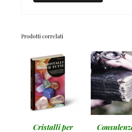
Prodotti correlati
AGGIUNGI AL
Valutato
AGGIUNGI 
5.00
su 5
CARRELLO
/
CARRELLO
DETTAGLI
DETTAGL
Cristalli per
Consulenz