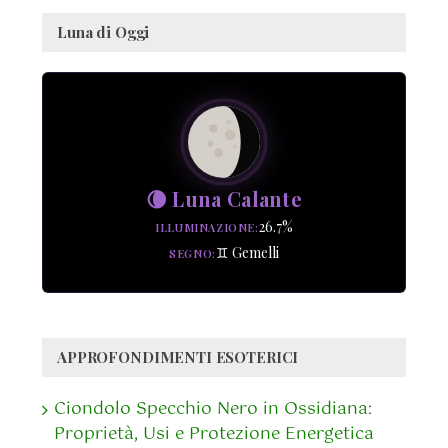
Luna di Oggi
🌘 Luna Calante
26.7%
ILLUMINAZIONE
♊ Gemelli
SEGNO
APPROFONDIMENTI ESOTERICI
Ciondolo Specchio Nero in Ossidiana:
Proprietà, Usi e Protezione Energetica