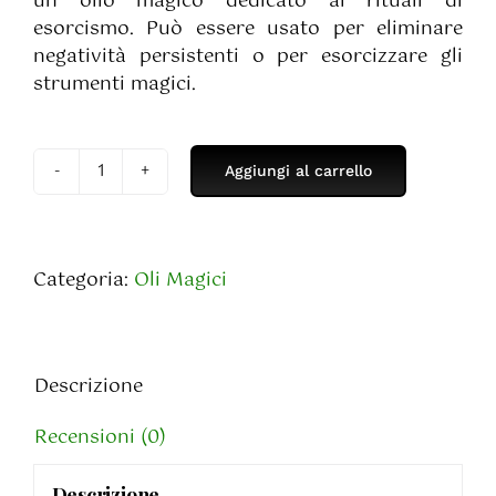
un olio magico dedicato ai rituali di
esorcismo. Può essere usato per eliminare
negatività persistenti o per esorcizzare gli
strumenti magici.
Aggiungi al carrello
Olio
Magico
Exorcism
-
Categoria:
Oli Magici
Olio
di
Esorcismo
quantità
Descrizione
Recensioni (0)
Descrizione