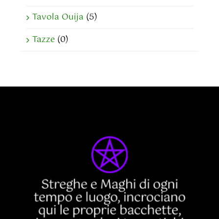
Tavola Ouija
(5)
Tazze
(0)