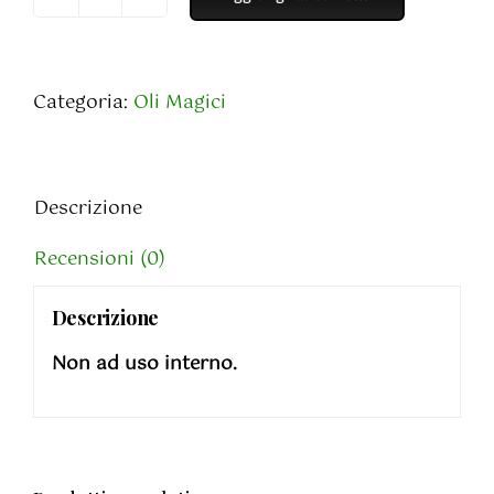
Olio
di
Prosperità
quantità
Categoria:
Oli Magici
Descrizione
Recensioni (0)
Descrizione
Non ad uso interno.