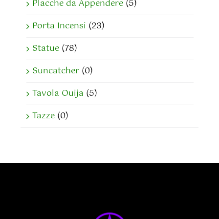
Placche da Appendere
(5)
Porta Incensi
(23)
Statue
(78)
Suncatcher
(0)
Tavola Ouija
(5)
Tazze
(0)