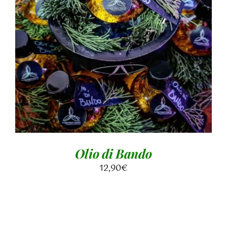
Valutato
DETTAGLI
5.00
su 5
Olio di Bando
12,90
€