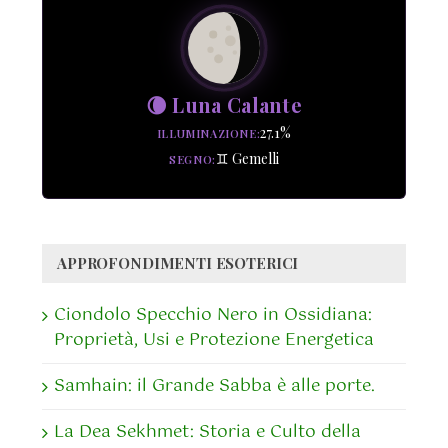
🌘 Luna Calante
27.1%
ILLUMINAZIONE
♊ Gemelli
SEGNO
APPROFONDIMENTI ESOTERICI
Ciondolo Specchio Nero in Ossidiana:
Proprietà, Usi e Protezione Energetica
Samhain: il Grande Sabba è alle porte.
La Dea Sekhmet: Storia e Culto della