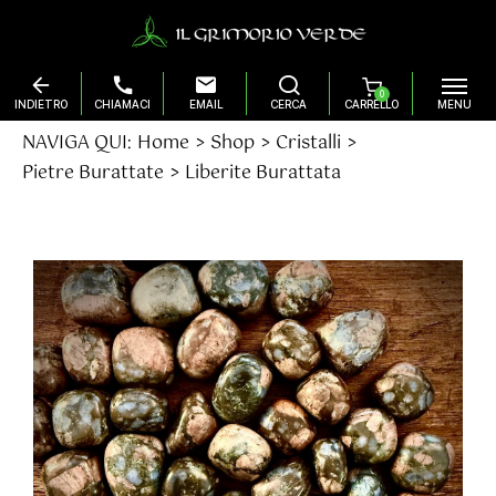
0
Salta
NAVIGA QUI:
Home
Shop
Cristalli
al
Pietre Burattate
Liberite Burattata
contenuto