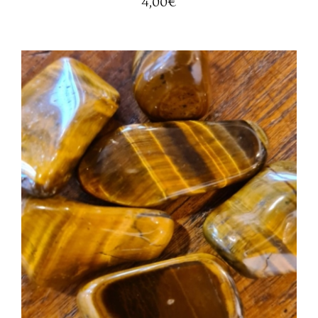
4,00
€
AGGIUNGI AL CARRELLO
/
DETTAGLI