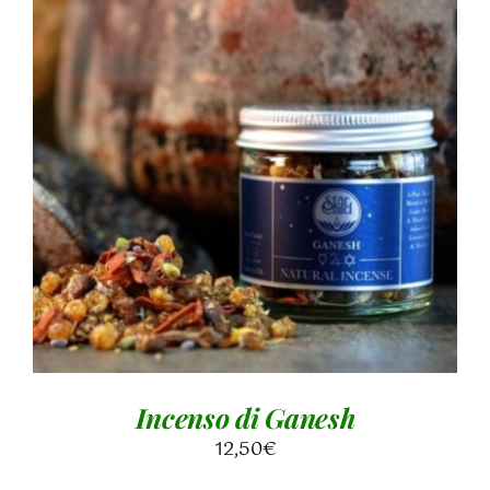
AGGIUNGI AL CARRELLO
/
DETTAGLI
Incenso di Ganesh
12,50
€