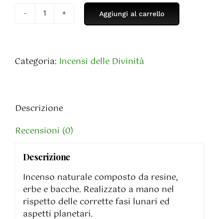
Aggiungi al carrello
Incenso
di
Iside
quantità
Categoria:
Incensi delle Divinità
Descrizione
Recensioni (0)
Descrizione
Incenso naturale composto da resine,
erbe e bacche. Realizzato a mano nel
rispetto delle corrette fasi lunari ed
aspetti planetari.