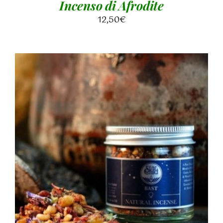
Incenso di Afrodite
12,50
€
AGGIUNGI AL CARRELLO
/
DETTAGLI