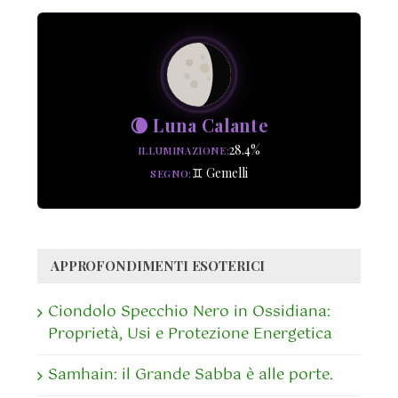
🌘 Luna Calante
28.4%
ILLUMINAZIONE
♊ Gemelli
SEGNO
APPROFONDIMENTI ESOTERICI
Ciondolo Specchio Nero in Ossidiana:
Proprietà, Usi e Protezione Energetica
Samhain: il Grande Sabba è alle porte.