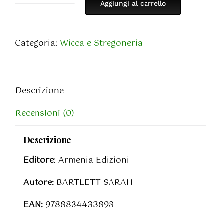
Aggiungi al carrello
Incantesimi
con
i
Categoria:
Wicca e Stregoneria
Nodi
quantità
Descrizione
Recensioni (0)
Descrizione
Editore
: Armenia Edizioni
Autore:
BARTLETT SARAH
EAN:
9788834433898