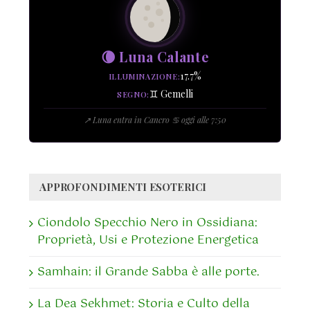
🌘 Luna Calante
17.7%
ILLUMINAZIONE
♊ Gemelli
SEGNO
↗ Luna entra in Cancro ♋ oggi alle 7:50
APPROFONDIMENTI ESOTERICI
Ciondolo Specchio Nero in Ossidiana:
Proprietà, Usi e Protezione Energetica
Samhain: il Grande Sabba è alle porte.
La Dea Sekhmet: Storia e Culto della