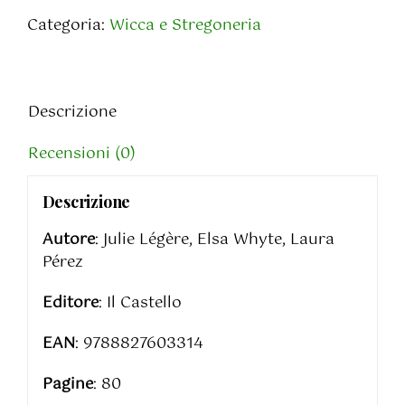
dei
Categoria:
Wicca e Stregoneria
Vampiri
quantità
Descrizione
Recensioni (0)
Descrizione
Autore
: Julie Légère, Elsa Whyte, Laura
Pérez
Editore
: Il Castello
EAN
: 9788827603314
Pagine
: 80