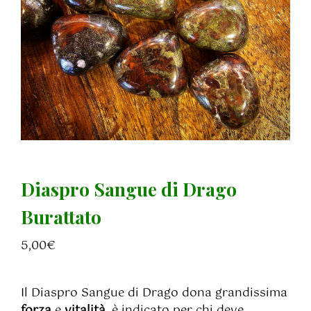
Diaspro Sangue di Drago
Burattato
5,00
€
Il Diaspro Sangue di Drago dona grandissima
forza
e
vitalità
, è indicato per chi deve