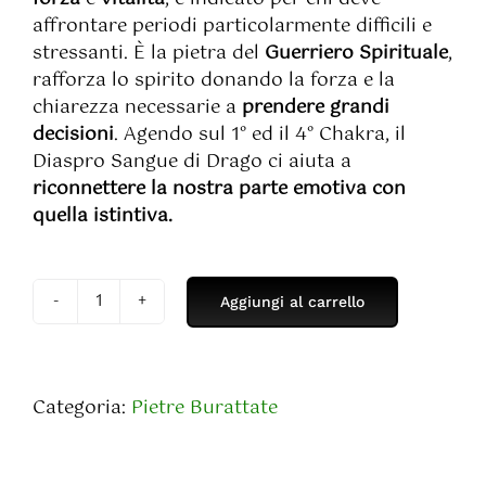
affrontare periodi particolarmente difficili e
stressanti. È la pietra del
Guerriero Spirituale
,
rafforza lo spirito donando la forza e la
chiarezza necessarie a
prendere grandi
decisioni
. Agendo sul 1° ed il 4° Chakra, il
Diaspro Sangue di Drago ci aiuta a
riconnettere la nostra parte emotiva con
quella istintiva.
Aggiungi al carrello
Diaspro
Sangue
di
Drago
Categoria:
Pietre Burattate
Burattato
quantità