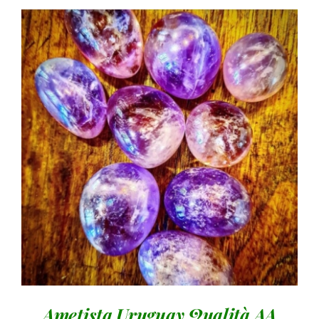
Valutato
AGGIUNGI AL CARRELLO
/
DETTAGLI
5.00
su 5
Ametista Uruguay Qualità AA