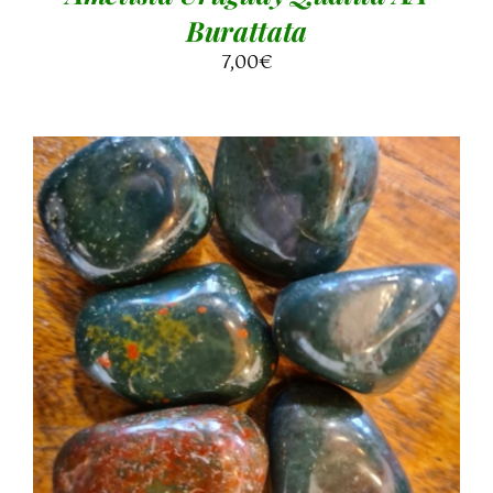
Burattata
7,00
€
AGGIUNGI AL CARRELLO
/
DETTAGLI