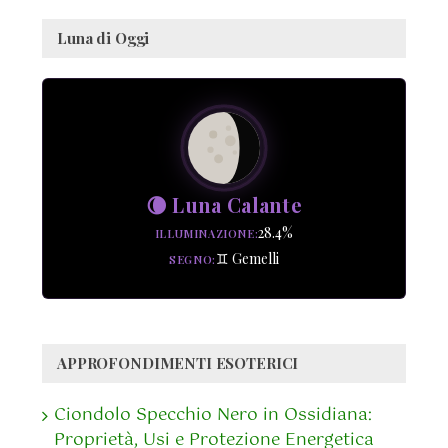
Luna di Oggi
🌘 Luna Calante
28.4%
ILLUMINAZIONE
♊ Gemelli
SEGNO
APPROFONDIMENTI ESOTERICI
Ciondolo Specchio Nero in Ossidiana:
Proprietà, Usi e Protezione Energetica