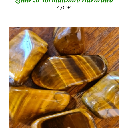
4,00
€
AGGIUNGI AL CARRELLO
/
DETTAGLI