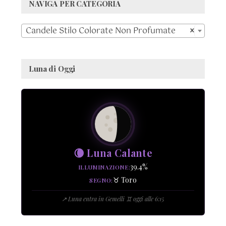
NAVIGA PER CATEGORIA

Candele Stilo Colorate Non Profumate
×
Luna di Oggi
🌘 Luna Calante
39.4%
ILLUMINAZIONE
♉ Toro
SEGNO
↗ Luna entra in Gemelli ♊ oggi alle 6:15