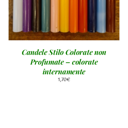
HA
PIÙ
VARIANTI.
LE
OPZIONI
POSSONO
Candele Stilo Colorate non
ESSERE
Profumate – colorate
SCELTE
NELLA
internamente
PAGINA
1,70
€
DEL
PRODOTTO