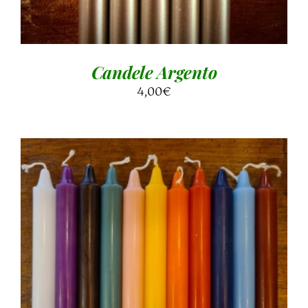
Candele Argento
4,00
€
Valutato
QUESTO
SCEGLI
/
DETTAGLI
5.00
su 5
PRODOTTO