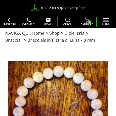
0
Salta
NAVIGA QUI:
Home
Shop
Gioielleria
al
Bracciali
Bracciale in Pietra di Luna – 8 mm
contenuto