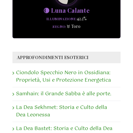
🌘 Luna Calante
42.2%
ILLUMINAZIONE
♉ Toro
SEGNO
APPROFONDIMENTI ESOTERICI
Ciondolo Specchio Nero in Ossidiana:
Proprietà, Usi e Protezione Energetica
Samhain: il Grande Sabba è alle porte.
La Dea Sekhmet: Storia e Culto della
Dea Leonessa
La Dea Bastet: Storia e Culto della Dea