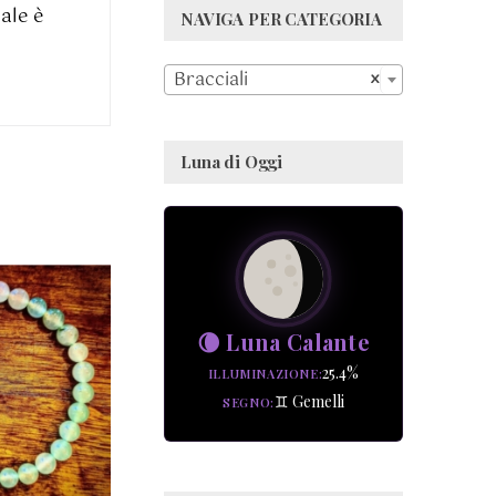
ale è
NAVIGA PER CATEGORIA

Bracciali
×
Luna di Oggi
🌘 Luna Calante
GI AL
25.4%
ILLUMINAZIONE
LO
/
♊ Gemelli
SEGNO
AGLI