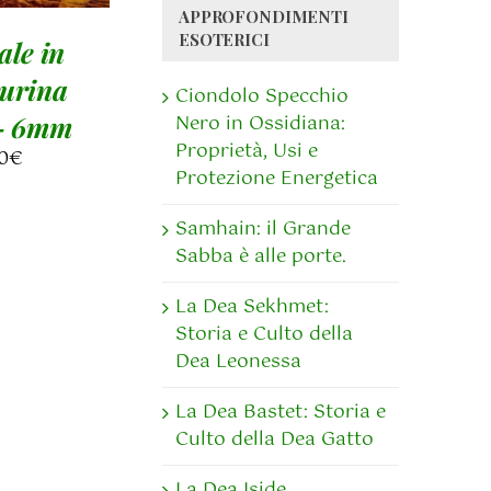
APPROFONDIMENTI
ESOTERICI
ale in
urina
Ciondolo Specchio
– 6mm
Nero in Ossidiana:
Proprietà, Usi e
0
€
Protezione Energetica
Samhain: il Grande
Sabba è alle porte.
La Dea Sekhmet:
Storia e Culto della
Dea Leonessa
La Dea Bastet: Storia e
Culto della Dea Gatto
La Dea Iside