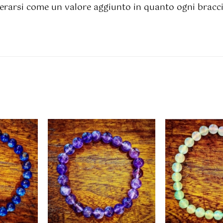
erarsi come un valore aggiunto in quanto ogni bracci
AL
AGGIUNGI AL
AGGIUN
/
CARRELLO
/
CARREL
I
DETTAGLI
DETT