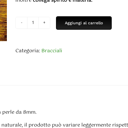
inoltre
collega spirito e materia.
Aggiungi al carrello
Bracciale
in
Ossidiana
Nera
Categoria:
Bracciali
-
8mm
quantità
n perle da 8mm.
a naturale, il prodotto può variare leggermente rispett