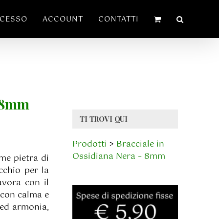
ECESSO
ACCOUNT
CONTATTI
– 8mm
TI TROVI QUI
Prodotti
>
Bracciale in
Ossidiana Nera – 8mm
me pietra di
cchio per la
avora con il
 con calma e
 ed armonia,