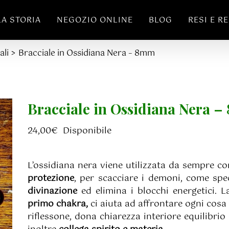
LA STORIA
NEGOZIO ONLINE
BLOG
RESI E R
ali
Bracciale in Ossidiana Nera – 8mm
Bracciale in Ossidiana Nera 
24,00
€
Disponibile
L’ossidiana nera viene utilizzata da sempre co
protezione
, per scacciare i demoni, come spe
divinazione
ed elimina i blocchi energetici. L
primo chakra,
ci aiuta ad affrontare ogni cosa
riflessone, dona chiarezza interiore equilibrio