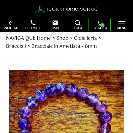
0
Salta
NAVIGA QUI:
Home
Shop
Gioielleria
al
Bracciali
Bracciale in Ametista – 8mm
contenuto