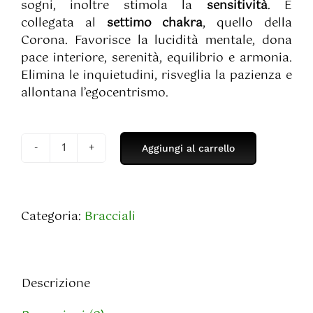
sogni, inoltre stimola la
sensitività
. È
collegata al
settimo chakra
, quello della
Corona. Favorisce la lucidità mentale, dona
pace interiore, serenità, equilibrio e armonia.
Elimina le inquietudini, risveglia la pazienza e
allontana l’egocentrismo.
Aggiungi al carrello
Bracciale
in
Ametista
-
Categoria:
Bracciali
8mm
quantità
Descrizione