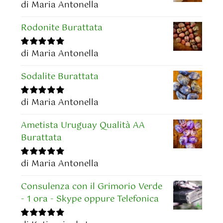
di Maria Antonella
Valutato
5
su
5
Rodonite Burattata
di Maria Antonella
Valutato
5
su
5
Sodalite Burattata
di Maria Antonella
Valutato
5
su
5
Ametista Uruguay Qualità AA
Burattata
di Maria Antonella
Valutato
5
su
5
Consulenza con il Grimorio Verde
- 1 ora - Skype oppure Telefonica