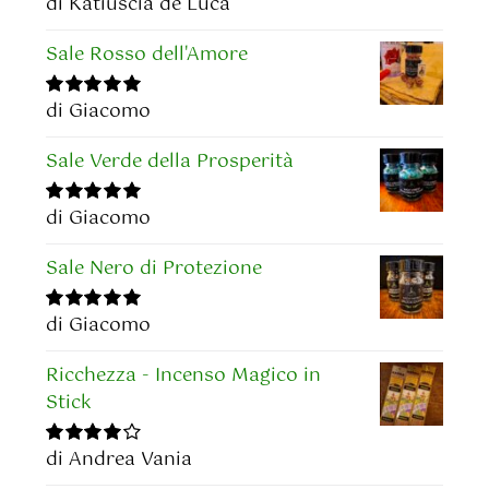
di Katiuscia de Luca
Valutato
5
su
5
Sale Rosso dell'Amore
di Giacomo
Valutato
5
su
5
Sale Verde della Prosperità
di Giacomo
Valutato
5
su
5
Sale Nero di Protezione
di Giacomo
Valutato
5
su
5
Ricchezza - Incenso Magico in
Stick
di Andrea Vania
Valutato
4
su 5