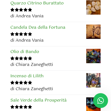
Quarzo Citrino Burattato
di Andrea Vania
Valutato
5
su
5
Candela Dea della Fortuna
di Andrea Vania
Valutato
5
su
5
Olio di Bando
di Chiara Zaneghetti
Valutato
5
su
5
Incenso di Lilith
di Chiara Zaneghetti
Valutato
5
su
5
Sale Verde della Prosperità