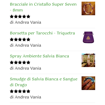
Bracciale in Cristallo Super Seven
- 8mm
di Andrea Vania
Valutato
5
su
5
Borsetta per Tarocchi - Triquetra
di Andrea Vania
Valutato
5
su
5
Spray Ambiente Salvia Bianca
di Andrea Vania
Valutato
5
su
5
Smudge di Salvia Bianca e Sangue
di Drago
di Andrea Vania
Valutato
5
su
5