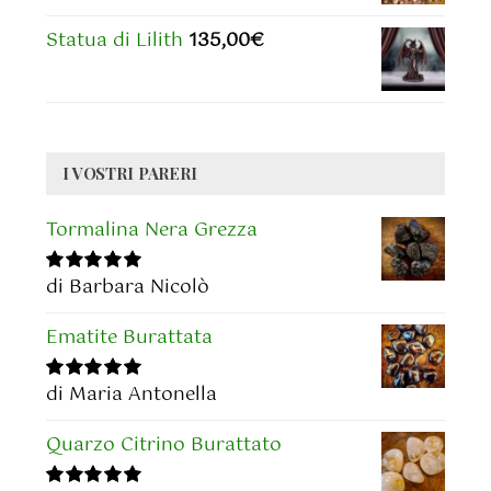
Statua di Lilith
135,00
€
I VOSTRI PARERI
Tormalina Nera Grezza
di Barbara Nicolò
Valutato
5
su
5
Ematite Burattata
di Maria Antonella
Valutato
5
su
5
Quarzo Citrino Burattato