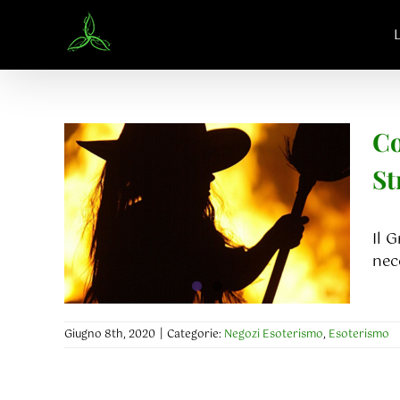
Salta
al
contenuto
Co
Come Diventare una
St
Strega: praticare
Incantesimi, Rituali e
Il 
Stregoneria
nec
Negozi Esoterismo
Esoterismo
Giugno 8th, 2020
|
Categorie:
Negozi Esoterismo
,
Esoterismo