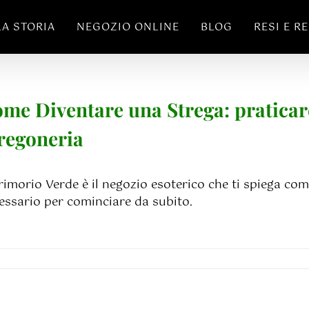
LA STORIA
NEGOZIO ONLINE
BLOG
RESI E R
me Diventare una Strega: praticare
regoneria
Grimorio Verde è il negozio esoterico che ti spiega co
essario per cominciare da subito.